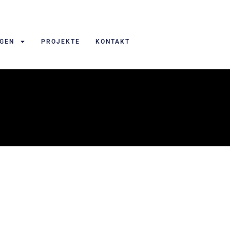
NGEN
PROJEKTE
KONTAKT
(Technische Erklärvideos, Imagefilm, Prroduktfilm, Social Me