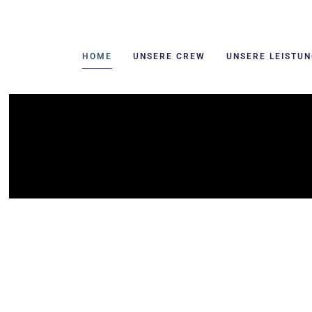
HOME
UNSERE CREW
UNSERE LEISTU
Videozusammenschnitt, der Referenzen aus unserem Portfolio 